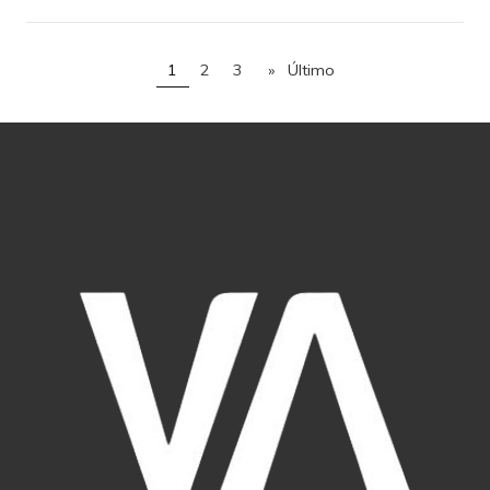
1
2
3
»
Último