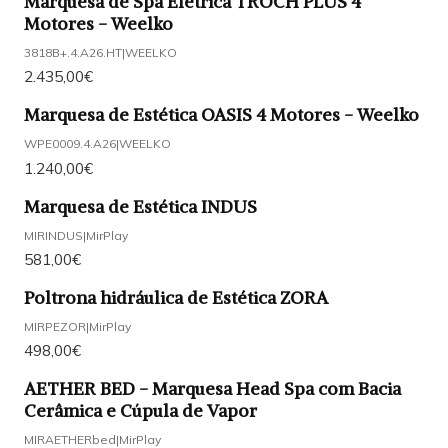
Marquesa de Spa Elétrica TROCH PLUS 4
Motores - Weelko
3818B+.4.A26.HT
|
WEELKO
2.435,00€
Marquesa de Estética OASIS 4 Motores - Weelko
WPE0009.4.A26
|
WEELKO
1.240,00€
Marquesa de Estética INDUS
MIRINDUS
|
MirPlay
581,00€
Poltrona hidráulica de Estética ZORA
MIRPEZOR
|
MirPlay
498,00€
AETHER BED - Marquesa Head Spa com Bacia
Cerâmica e Cúpula de Vapor
MIRAETHERbed
|
MirPlay