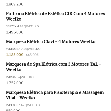
1.869,20€
Poltrona Elétrica de Estética GIR Com 4 Motores
Weelko
3897E+.4.A26
|
WEELKO
1.495,00€
Marquesa Elétrica Clavi - 4 Motores Weelko
-18%
DESCONTO
WKE015.4.A26
|
WEELKO
1.185,00€
1.445,00€
Marquesa de Spa Elétrica com 3 Motores TAL -
Weelko
WKS028+
|
WEELKO
1.757,00€
Marquesa Elétrica para Fisioterapia e Massagem
Vital - Weelko
WPF006.1A26
|
WEELKO
859,00€