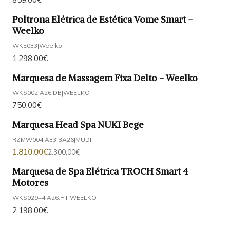
Poltrona Elétrica de Estética Vome Smart -
Weelko
WKE033
|
Weelko
1.298,00€
Marquesa de Massagem Fixa Delto - Weelko
WKS002.A26.DB
|
WEELKO
750,00€
Marquesa Head Spa NUKI Bege
-21%
DESCONTO
RZMW004.A33.BA26
|
MUDI
1.810,00€
2.300,00€
Marquesa de Spa Elétrica TROCH Smart 4
Motores
WKS029+4.A26.HT
|
WEELKO
2.198,00€