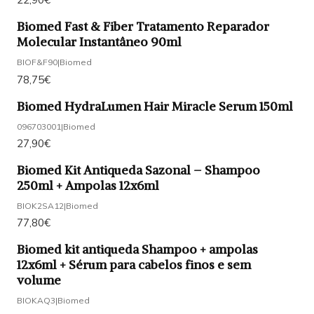
Biomed Fast & Fiber Tratamento Reparador
Molecular Instantâneo 90ml
BIOF&F90
|
Biomed
78,75€
Biomed HydraLumen Hair Miracle Serum 150ml
096703001
|
Biomed
27,90€
Biomed Kit Antiqueda Sazonal – Shampoo
250ml + Ampolas 12x6ml
BIOK2SA12
|
Biomed
77,80€
Biomed kit antiqueda Shampoo + ampolas
12x6ml + Sérum para cabelos finos e sem
volume
BIOKAQ3
|
Biomed