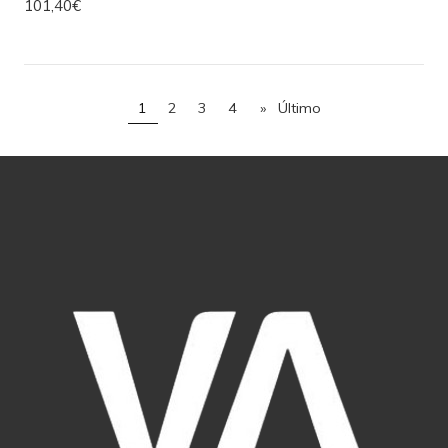
101,40€
1
2
3
4
»
Último