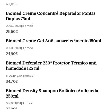
63,05€
Biomed Creme Concentré Reparador Pontas
Duplas 75ml
096602003
|
Biomed
25,60€
Biomed Creme Gel Anti-amarelecimento 150ml
096802001
|
Biomed
24,90€
Biomed Defender 230° Protetor Térmico anti-
humidade 125 ml
BIODEF230
|
Biomed
34,70€
Biomed Density Shampoo Botânico Antiqueda
250ml
096001001
|
Biomed
22,90€