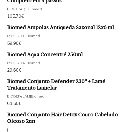
Completo em 3 passos
BIOPTCAQ3
|
Biomed
105,70€
Biomed Ampolas Antiqueda Sazonal 12x6 ml
096002001
|
Biomed
59,90€
Biomed Aqua Concentré 250ml
096602002
|
Biomed
29,60€
Biomed Conjunto Defender 230º + Lamé
Tratamento Lamelar
BIODEFeLAM
|
Biomed
61,50€
Biomed Conjunto Hair Detox Couro Cabeludo
Oleoso 2un
|