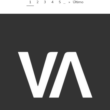
...
1
2
3
4
5
»
Último