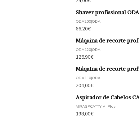
74,00€
Shaver profissional OD
ODA200
|
ODA
66,20€
Máquina de recorte prof
ODA120
|
ODA
125,90€
Máquina de recorte prof
ODA110
|
ODA
204,00€
Aspirador de Cabelos C
MIRASPCATTY
|
MirPlay
198,00€