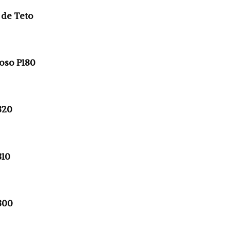
 de Teto
oso P180
320
310
300