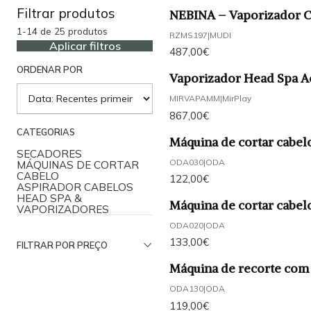
Filtrar produtos
NEBINA – Vaporizador C
1-14 de 25 produtos
RZMS197
|
MUDI
Aplicar filtros
487,00€
ORDENAR POR
Vaporizador Head Spa Ae
MIRVAPAMM
|
MirPlay
867,00€
CATEGORIAS
Máquina de cortar cabe
SECADORES
ODA030
|
ODA
MÁQUINAS DE CORTAR
CABELO
122,00€
ASPIRADOR CABELOS
HEAD SPA &
Máquina de cortar cabe
VAPORIZADORES
ODA020
|
ODA
133,00€
FILTRAR POR PREÇO
Máquina de recorte com
ODA130
|
ODA
119,00€