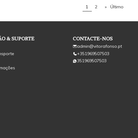
1
2
»
Último
O & SUPORTE
CONTACTE-NOS
admin@vitorafonso.pt
nsporte
+351969507503
351969507503
amações