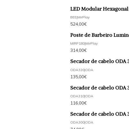
LED Modular Hexagonal
BEE
|
MirPlay
524,00€
Poste de Barbeiro Lumin
MIRP180
|
MirPlay
314,00€
Secador de cabelo ODA 
ODA320
|
ODA
135,00€
Secador de cabelo ODA 
ODA310
|
ODA
116,00€
Secador de cabelo ODA 
ODA300
|
ODA