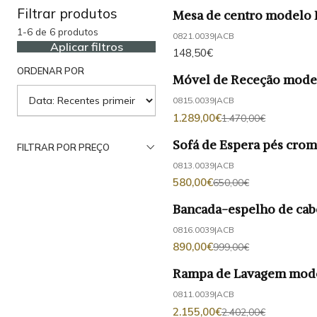
Filtrar produtos
Mesa de centro modelo
1-6 de 6 produtos
0821.0039
|
ACB
Aplicar filtros
148,50€
ORDENAR POR
Móvel de Receção mod
-12%
DESCONTO
0815.0039
|
ACB
1.289,00€
1.470,00€
Sofá de Espera pés cr
FILTRAR POR PREÇO
-11%
DESCONTO
0813.0039
|
ACB
580,00€
650,00€
Bancada-espelho de ca
-11%
DESCONTO
0816.0039
|
ACB
890,00€
999,00€
Rampa de Lavagem mod
-10%
DESCONTO
0811.0039
|
ACB
2.155,00€
2.402,00€