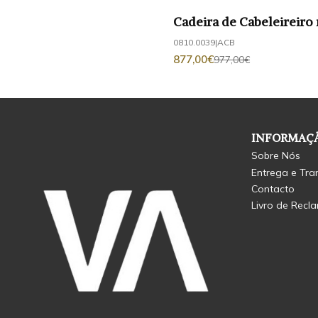
Cadeira de Cabeleireir
-10%
DESCONTO
0810.0039
|
ACB
877,00€
977,00€
INFORMAÇÃ
Sobre Nós
Entrega e Tra
Contacto
Livro de Recl