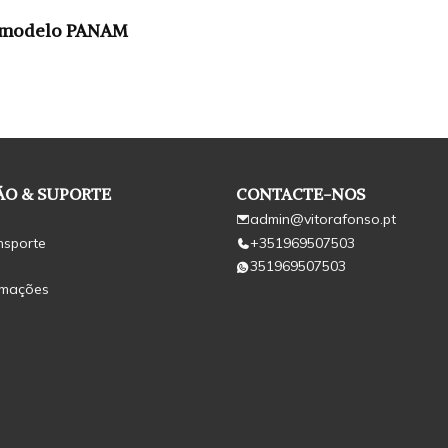
o modelo PANAM
O & SUPORTE
CONTACTE-NOS
admin@vitorafonso.pt
nsporte
+351969507503
351969507503
amações