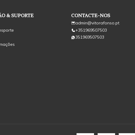
O & SUPORTE
CONTACTE-NOS
admin@vitorafonso.pt
nsporte
+351969507503
351969507503
amações