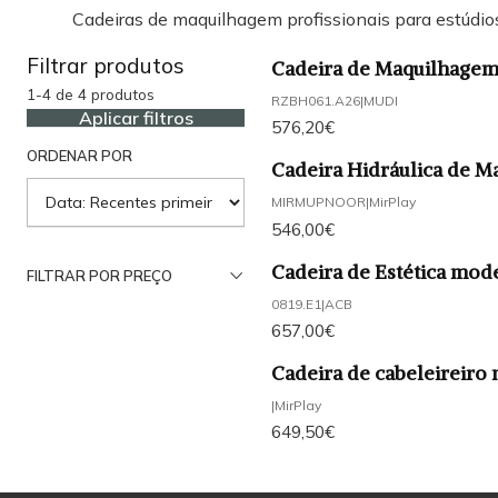
Cadeiras de maquilhagem profissionais para estúdios,
Filtrar produtos
Cadeira de Maquilhage
1-4 de 4 produtos
RZBH061.A26
|
MUDI
Aplicar filtros
576,20€
ORDENAR POR
Cadeira Hidráulica de 
MIRMUPNOOR
|
MirPlay
546,00€
Cadeira de Estética mo
FILTRAR POR PREÇO
0819.E1
|
ACB
657,00€
Cadeira de cabeleireiro
|
MirPlay
649,50€