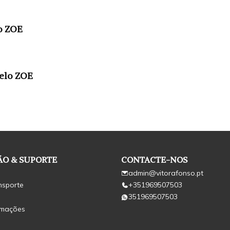
o ZOE
elo ZOE
O & SUPORTE
CONTACTE-NOS
admin@vitorafonso.pt
nsporte
+351969507503
351969507503
amações