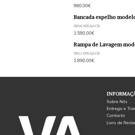
980,00€
Bancada espelho model
0816.0051
|
ACB
1.590,00€
Rampa de Lavagem mod
0811.0051
|
ACB
1.890,00€
INFORMAÇÃ
Sobre Nós
Entrega e Tra
Contacto
Livro de Recl