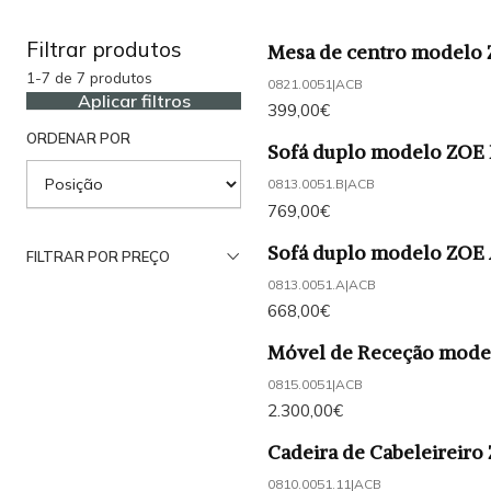
Filtrar produtos
Mesa de centro modelo
1-7 de 7 produtos
0821.0051
|
ACB
Aplicar filtros
399,00€
ORDENAR POR
Sofá duplo modelo ZOE 
0813.0051.B
|
ACB
769,00€
Sofá duplo modelo ZOE
FILTRAR POR PREÇO
0813.0051.A
|
ACB
668,00€
Móvel de Receção mode
0815.0051
|
ACB
2.300,00€
Cadeira de Cabeleireiro 
0810.0051.11
|
ACB