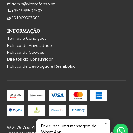
admin@vitorafonso.pt
+351969507503
351969507503
INFORMAÇÃO
Termos e Condições
Política de Privacidade
Política de Cookies
Direitos do Consumidor
Politica de Devolução e Reembolso
Envie-nos uma mensagem de
2026 Vitor Afonso.
WhatsApp
Todos os Direitos Reservados.
Com tecnologia Jumpseller
.