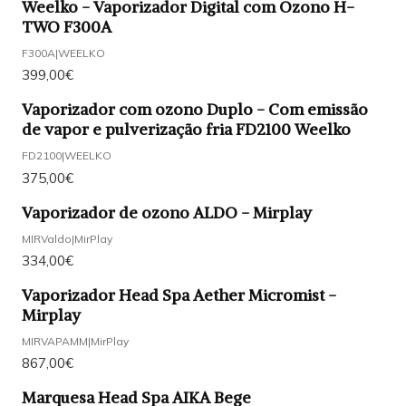
Weelko - Vaporizador Digital com Ozono H-
TWO F300A
F300A
|
WEELKO
399,00€
Vaporizador com ozono Duplo - Com emissão
de vapor e pulverização fria FD2100 Weelko
FD2100
|
WEELKO
375,00€
Vaporizador de ozono ALDO - Mirplay
MIRValdo
|
MirPlay
334,00€
Vaporizador Head Spa Aether Micromist -
Mirplay
MIRVAPAMM
|
MirPlay
867,00€
Marquesa Head Spa AIKA Bege