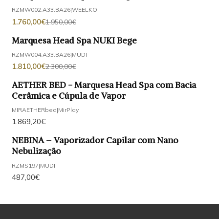
-10%
DESCONTO
RZMW002.A33.BA26
|
WEELKO
1.760,00€
1.950,00€
Marquesa Head Spa NUKI Bege
-21%
DESCONTO
RZMW004.A33.BA26
|
MUDI
1.810,00€
2.300,00€
AETHER BED - Marquesa Head Spa com Bacia
Cerâmica e Cúpula de Vapor
MIRAETHERbed
|
MirPlay
1.869,20€
NEBINA – Vaporizador Capilar com Nano
Nebulização
RZMS197
|
MUDI
487,00€