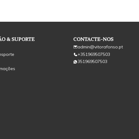
O & SUPORTE
CONTACTE-NOS
admin@vitorafonso.pt
nsporte
+351969507503
351969507503
amações