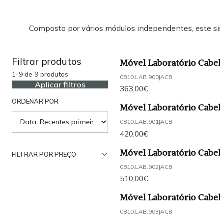
Composto por vários módulos independentes, este sis
Filtrar produtos
Móvel Laboratório Cabel
1-9 de 9 produtos
0810.LAB.900
|
ACB
Aplicar filtros
363,00€
ORDENAR POR
Móvel Laboratório Cabel
0810.LAB.901
|
ACB
420,00€
Móvel Laboratório Cabel
FILTRAR POR PREÇO
0810.LAB.902
|
ACB
510,00€
Móvel Laboratório Cabel
0810.LAB.903
|
ACB