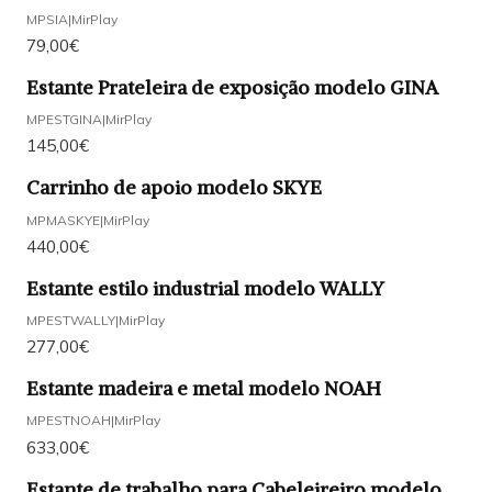
MPSIA
|
MirPlay
79,00€
Estante Prateleira de exposição modelo GINA
MPESTGINA
|
MirPlay
145,00€
Carrinho de apoio modelo SKYE
MPMASKYE
|
MirPlay
440,00€
Estante estilo industrial modelo WALLY
MPESTWALLY
|
MirPlay
277,00€
Estante madeira e metal modelo NOAH
MPESTNOAH
|
MirPlay
633,00€
Estante de trabalho para Cabeleireiro modelo