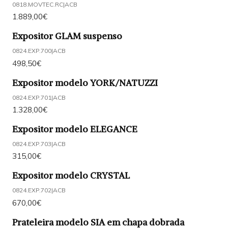
0818.MOVTEC.RC
|
ACB
1.889,00€
Expositor GLAM suspenso
0824.EXP.700
|
ACB
498,50€
Expositor modelo YORK/NATUZZI
0824.EXP.701
|
ACB
1.328,00€
Expositor modelo ELEGANCE
0824.EXP.703
|
ACB
315,00€
Expositor modelo CRYSTAL
0824.EXP.702
|
ACB
670,00€
Prateleira modelo SIA em chapa dobrada