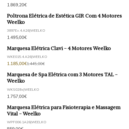
1.869,20€
Poltrona Elétrica de Estética GIR Com 4 Motores
Weelko
3897E+.4.A26
|
WEELKO
1.495,00€
Marquesa Elétrica Clavi - 4 Motores Weelko
-18%
DESCONTO
WKE015.4.A26
|
WEELKO
1.185,00€
1.445,00€
Marquesa de Spa Elétrica com 3 Motores TAL -
Weelko
WKS028+
|
WEELKO
1.757,00€
Marquesa Elétrica para Fisioterapia e Massagem
Vital - Weelko
WPF006.1A26
|
WEELKO
859,00€