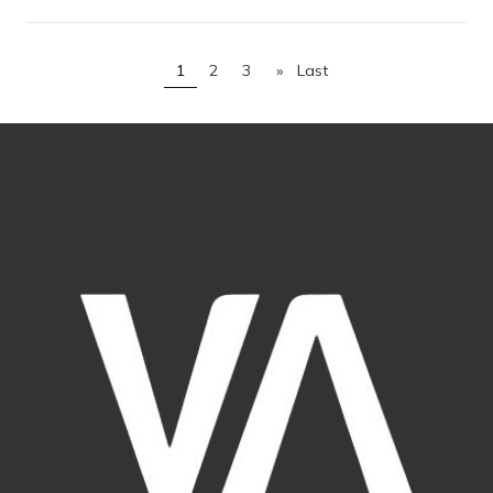
1
2
3
»
Last