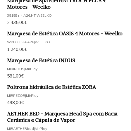
Marquesa de Spa Elétrica TROCH PLUS 4
Motores - Weelko
3818B+.4.A26.HT
|
WEELKO
2.435,00€
Marquesa de Estética OASIS 4 Motores - Weelko
WPE0009.4.A26
|
WEELKO
1.240,00€
Marquesa de Estética INDUS
MIRINDUS
|
MirPlay
581,00€
Poltrona hidráulica de Estética ZORA
MIRPEZOR
|
MirPlay
498,00€
AETHER BED - Marquesa Head Spa com Bacia
Cerâmica e Cúpula de Vapor
MIRAETHERbed
|
MirPlay