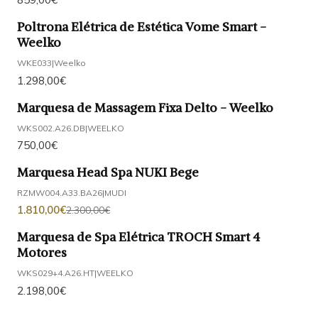
Poltrona Elétrica de Estética Vome Smart -
Weelko
WKE033
|
Weelko
1.298,00€
Marquesa de Massagem Fixa Delto - Weelko
WKS002.A26.DB
|
WEELKO
750,00€
Marquesa Head Spa NUKI Bege
-21%
DESCONTO
RZMW004.A33.BA26
|
MUDI
1.810,00€
2.300,00€
Marquesa de Spa Elétrica TROCH Smart 4
Motores
WKS029+4.A26.HT
|
WEELKO
2.198,00€