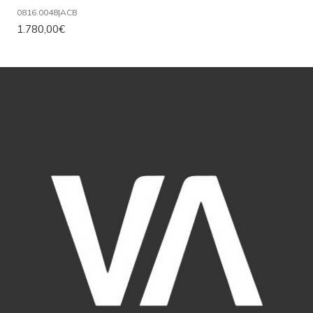
0816.0048
|
ACB
1.780,00€