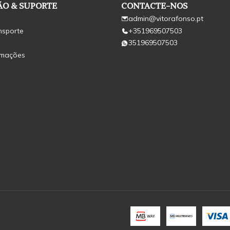
O & SUPORTE
CONTACTE-NOS
admin@vitorafonso.pt
nsporte
+351969507503
351969507503
amações