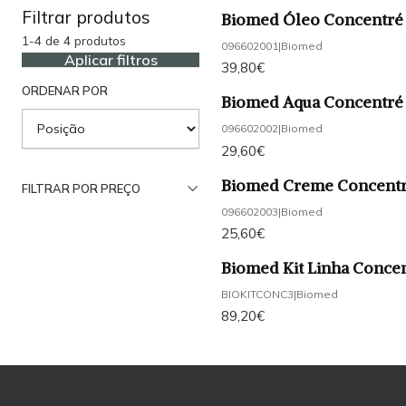
Filtrar produtos
Biomed Óleo Concentré
1-4 de 4 produtos
096602001
|
Biomed
Aplicar filtros
39,80€
ORDENAR POR
Biomed Aqua Concentré
096602002
|
Biomed
29,60€
Biomed Creme Concentré
FILTRAR POR PREÇO
096602003
|
Biomed
25,60€
Biomed Kit Linha Concen
BIOKITCONC3
|
Biomed
89,20€