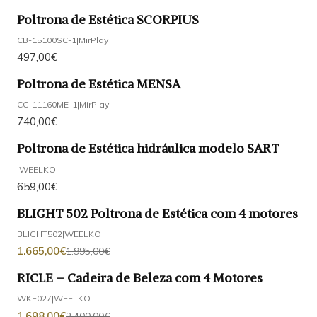
Poltrona de Estética SCORPIUS
CB-15100SC-1
|
MirPlay
497,00€
Poltrona de Estética MENSA
CC-11160ME-1
|
MirPlay
740,00€
Poltrona de Estética hidráulica modelo SART
|
WEELKO
659,00€
BLIGHT 502 Poltrona de Estética com 4 motores
-17%
DESCONTO
BLIGHT502
|
WEELKO
1.665,00€
1.995,00€
RICLE – Cadeira de Beleza com 4 Motores
-29%
DESCONTO
WKE027
|
WEELKO
1.698,00€
2.400,00€