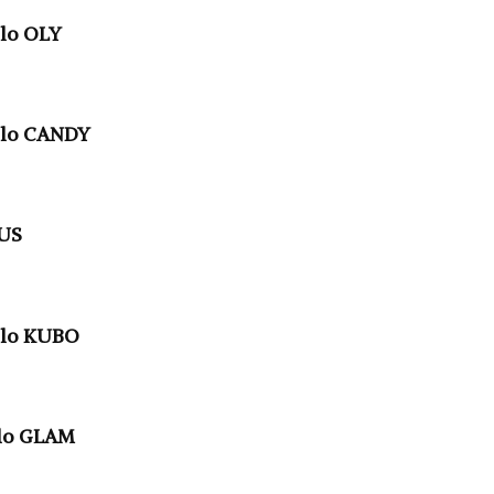
lo OLY
elo CANDY
TUS
elo KUBO
lo GLAM