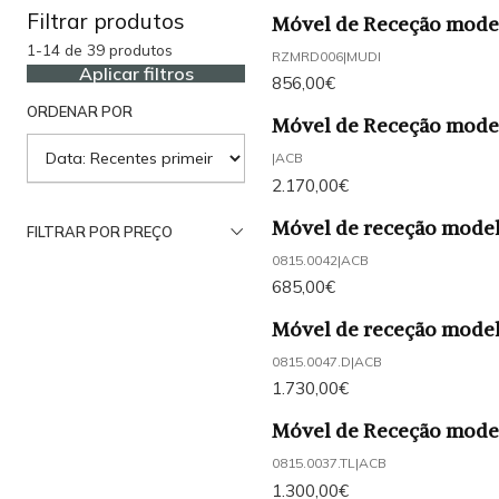
Filtrar produtos
Móvel de Receção mod
1-14 de 39 produtos
RZMRD006
|
MUDI
Aplicar filtros
856,00€
ORDENAR POR
Móvel de Receção mod
|
ACB
2.170,00€
Móvel de receção mode
FILTRAR POR PREÇO
0815.0042
|
ACB
685,00€
Móvel de receção mod
0815.0047.D
|
ACB
1.730,00€
Móvel de Receção mod
0815.0037.TL
|
ACB
1.300,00€