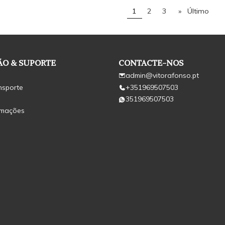
1
2
3
»
Último
O & SUPORTE
CONTACTE-NOS
admin@vitorafonso.pt
nsporte
+351969507503
351969507503
amações