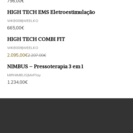
796,00€
HIGH TECH EMS Eletroestimulação
WKB008
|
WEELKO
665,00€
HIGH TECH COMBI FIT
-5%
DESCONTO
WKB009
|
WEELKO
2.095,00€
2.207,00€
NIMBUS – Pressoterapia 3 em 1
MIRNIMBUS
|
MirPlay
1.234,00€