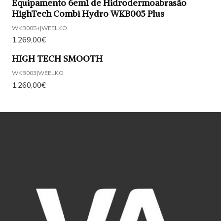
Equipamento 6em1 de Hidrodermoabrasão
HighTech Combi Hydro WKB005 Plus
WKB005+
|
WEELKO
1.269,00€
HIGH TECH SMOOTH
WKB003
|
WEELKO
1.260,00€