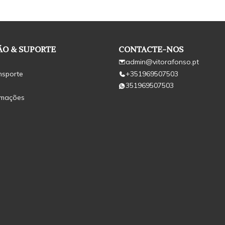
O & SUPORTE
CONTACTE-NOS
admin@vitorafonso.pt
nsporte
+351969507503
351969507503
amações