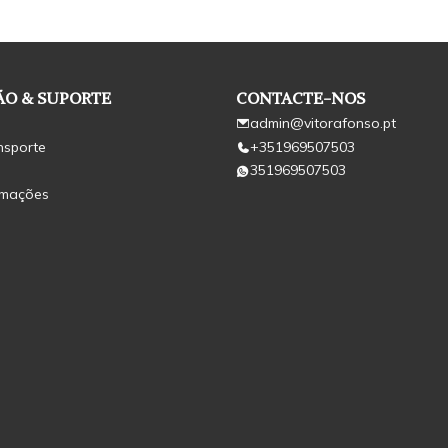
O & SUPORTE
CONTACTE-NOS
admin@vitorafonso.pt
nsporte
+351969507503
351969507503
amações