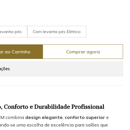
levanta-pés
Com levanta pés Elétrico
ar ao Carrinho
Comprar agora
ações
 Conforto e Durabilidade Profissional
AM combina
design elegante
,
conforto superior
e
nando‑se uma escolha de excelência para salões que