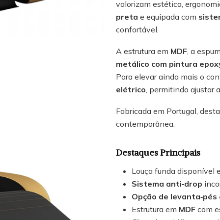
valorizam estética, ergonomi
preta
e equipada com
siste
confortável.
A estrutura em
MDF
, a espu
metálico com pintura epox
Para elevar ainda mais o c
elétrico
, permitindo ajustar
Fabricada em Portugal, desta
contemporânea.
Destaques Principais
Louça funda disponível
Sistema anti‑drop
inco
Opção de levanta‑pés 
Estrutura em
MDF
com es