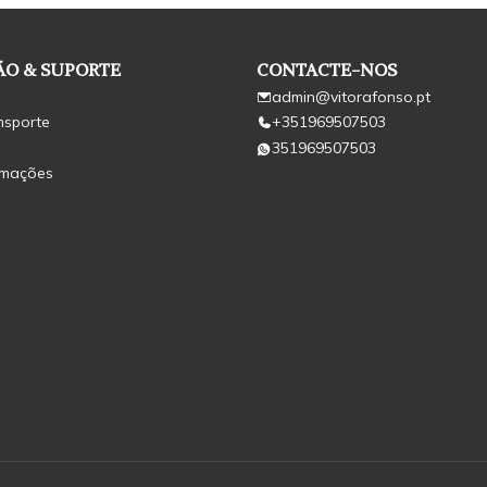
O & SUPORTE
CONTACTE-NOS
admin@vitorafonso.pt
nsporte
+351969507503
351969507503
amações