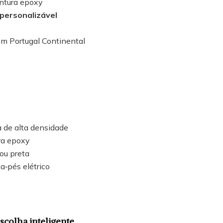
ntura epoxy
personalizável
em Portugal Continental
 de alta densidade
ra epoxy
ou preta
a‑pés elétrico
colha inteligente