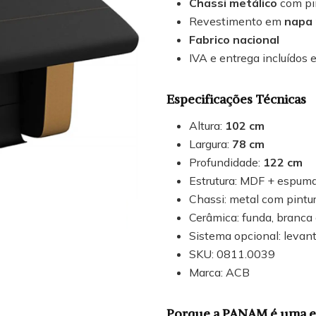
Chassi metálico
com pi
Revestimento em
napa 
Fabrico nacional
IVA e entrega incluídos 
Especificações Técnicas
Altura:
102 cm
Largura:
78 cm
Profundidade:
122 cm
Estrutura: MDF + espuma
Chassi: metal com pintu
Cerâmica: funda, branca 
Sistema opcional: levant
SKU: 0811.0039
Marca: ACB
Porque a PANAM é uma es