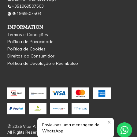
+351969507503
351969507503
INFORMATION
Termos e Condições
Política de Privacidade
Política de Cookies
Direitos do Consumidor
Politica de Devolução e Reembolso
Envie-nos uma mensagem de
2026 Vitor Afonso.
WhatsApp
All Rights Reserved.
Powered by Jumpseller
.