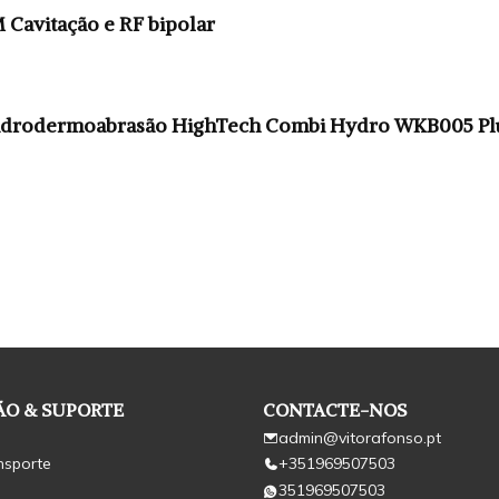
avitação e RF bipolar
idrodermoabrasão HighTech Combi Hydro WKB005 Pl
O & SUPORTE
CONTACTE-NOS
admin@vitorafonso.pt
nsporte
+351969507503
351969507503