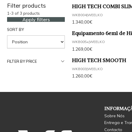
Filter products
HIGH TECH COMBI SLIM C
1-3 of 3 products
WKB004
|
WEELKO
Apply filters
1.340,00€
SORT BY
Equipamento 6em1 de H
WKB005+
|
WEELKO
1.269,00€
HIGH TECH SMOOTH
FILTER BY PRICE
WKB003
|
WEELKO
1.260,00€
INFORMAÇÃ
Sobre Nós
Entrega e Tra
Contacto