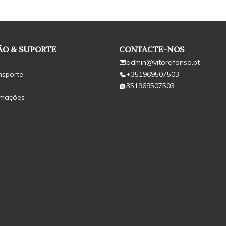
O & SUPORTE
CONTACTE-NOS
admin@vitorafonso.pt
nsporte
+351969507503
351969507503
amações