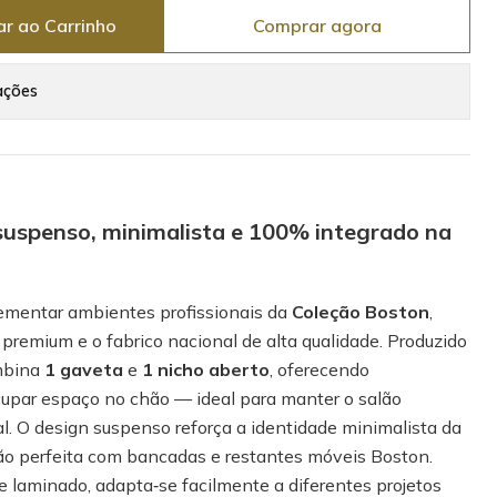
ar ao Carrinho
Comprar agora
ações
spenso, minimalista e 100% integrado na
ementar ambientes profissionais da
Coleção Boston
,
remium e o fabrico nacional de alta qualidade. Produzido
mbina
1 gaveta
e
1 nicho aberto
, oferecendo
cupar espaço no chão — ideal para manter o salão
l. O design suspenso reforça a identidade minimalista da
ção perfeita com bancadas e restantes móveis Boston.
e laminado, adapta‑se facilmente a diferentes projetos