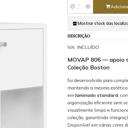
Adicion
Quantidade
Mostrar stock das localiz
DESCRIÇÃO
IVA INCLUÍDO
MOVAP 806 — apoio su
Coleção Boston
foi desenvolvido para compl
mantendo a mesma estética p
em
laminado standard
, co
organização eficiente sem o
visualmente limpo e funciona
coleção, garantindo integra
Disponível em várias cores d