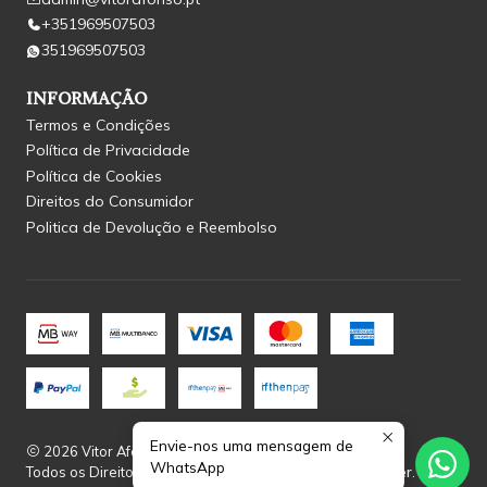
+351969507503
351969507503
INFORMAÇÃO
Termos e Condições
Política de Privacidade
Política de Cookies
Direitos do Consumidor
Politica de Devolução e Reembolso
Envie-nos uma mensagem de
2026 Vitor Afonso.
WhatsApp
Todos os Direitos Reservados.
Com tecnologia Jumpseller
.