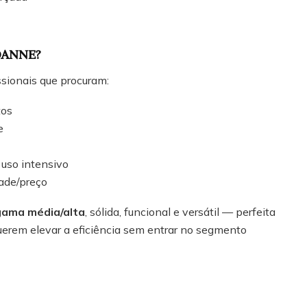
OANNE?
ssionais que procuram:
tos
e
 uso intensivo
dade/preço
gama média/alta
, sólida, funcional e versátil — perfeita
querem elevar a eficiência sem entrar no segmento