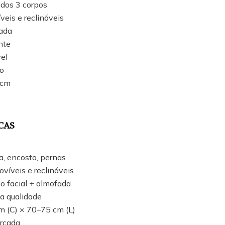
 dos 3 corpos
eis e reclináveis
fada
nte
vel
o
 cm
CAS
a, encosto, pernas
íveis e reclináveis
io facial + almofada
a qualidade
 (C) × 70–75 cm (L)
orçada