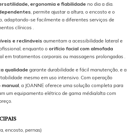
ersatilidade, ergonomia e fiabilidade
no dia a dia.
ndependentes
, permite ajustar a altura, o encosto e o
o, adaptando-se facilmente a diferentes serviços de
entos clínicos .
veis e reclináveis
aumentam a acessibilidade lateral e
fissional, enquanto o
orifício facial com almofada
nal em tratamentos corporais ou massagens prolongadas .
ta qualidade
garante durabilidade e fácil manutenção, e a
estabilidade mesmo em uso intensivo. Com operação
 manual
, a JOANNE oferece uma solução completa para
uram um equipamento elétrico de gama média/alta com
preço.
CIPAIS
ra, encosto, pernas)