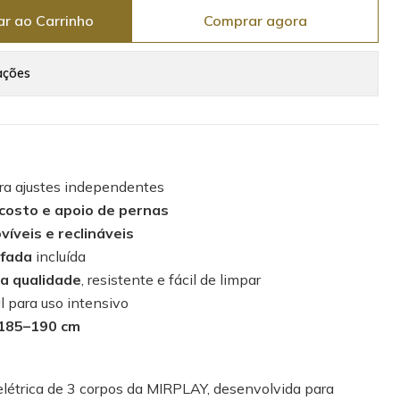
ar ao Carrinho
Comprar agora
ações
a ajustes independentes
ncosto e apoio de pernas
íveis e reclináveis
ofada
incluída
a qualidade
, resistente e fácil de limpar
al para uso intensivo
185–190 cm
létrica de 3 corpos da MIRPLAY, desenvolvida para