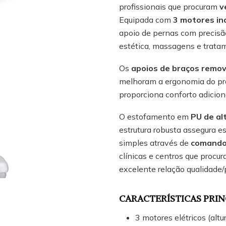
profissionais que procuram
v
Equipada com
3 motores i
apoio de pernas com precisã
estética, massagens e tratam
Os
apoios de braços removí
melhoram a ergonomia do pro
proporciona conforto adicio
O estofamento em
PU de al
estrutura robusta assegura 
simples através de
comando
clínicas e centros que proc
excelente relação qualidade/
CARACTERÍSTICAS PRIN
3 motores elétricos (altu