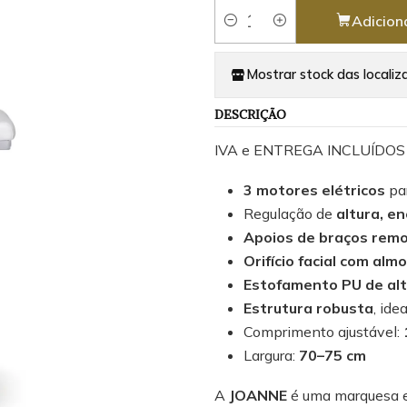
Adicion
Quantidade
Mostrar stock das localiz
DESCRIÇÃO
IVA e ENTREGA INCLUÍDOS
3 motores elétricos
par
Regulação de
altura, e
Apoios de braços remov
Orifício facial com alm
Estofamento PU de alt
Estrutura robusta
, ide
Comprimento ajustável:
Largura:
70–75 cm
A
JOANNE
é uma marquesa e