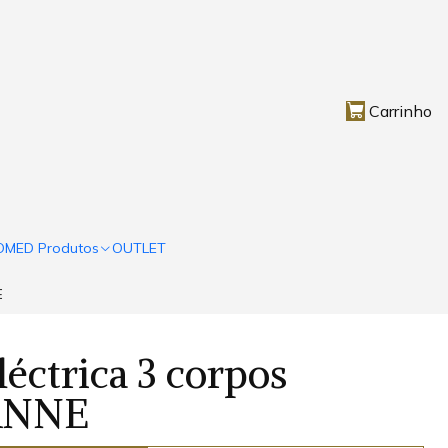
Carrinho
OMED Produtos
OUTLET
E
éctrica 3 corpos
ANNE