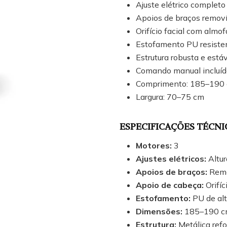
Ajuste elétrico completo
Apoios de braços removív
Orifício facial com almo
Estofamento PU resiste
Estrutura robusta e está
Comando manual incluíd
Comprimento: 185–190
Largura: 70–75 cm
ESPECIFICAÇÕES TÉCNI
Motores:
3
Ajustes elétricos:
Altur
Apoios de braços:
Remov
Apoio de cabeça:
Orifíc
Estofamento:
PU de alt
Dimensões:
185–190 cm
Estrutura:
Metálica ref