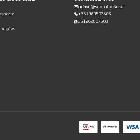
admin@vitorafonso.pt
nsporte
+351969507503
351969507503
amações