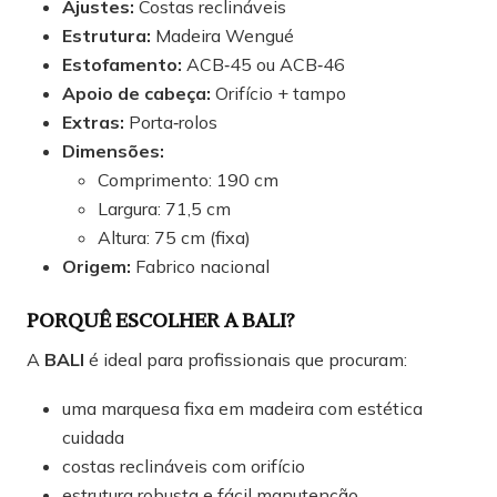
Ajustes:
Costas reclináveis
Estrutura:
Madeira Wengué
Estofamento:
ACB‑45 ou ACB‑46
Apoio de cabeça:
Orifício + tampo
Extras:
Porta‑rolos
Dimensões:
Comprimento: 190 cm
Largura: 71,5 cm
Altura: 75 cm (fixa)
Origem:
Fabrico nacional
PORQUÊ ESCOLHER A BALI?
A
BALI
é ideal para profissionais que procuram:
uma marquesa fixa em madeira com estética
cuidada
costas reclináveis com orifício
estrutura robusta e fácil manutenção