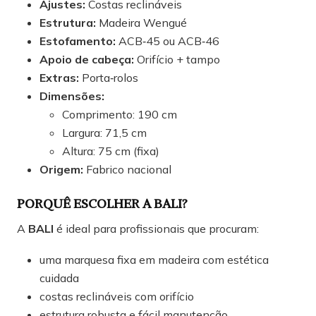
Ajustes:
Costas reclináveis
Estrutura:
Madeira Wengué
Estofamento:
ACB‑45 ou ACB‑46
Apoio de cabeça:
Orifício + tampo
Extras:
Porta‑rolos
Dimensões:
Comprimento: 190 cm
Largura: 71,5 cm
Altura: 75 cm (fixa)
Origem:
Fabrico nacional
PORQUÊ ESCOLHER A BALI?
A
BALI
é ideal para profissionais que procuram:
uma marquesa fixa em madeira com estética
cuidada
costas reclináveis com orifício
estrutura robusta e fácil manutenção