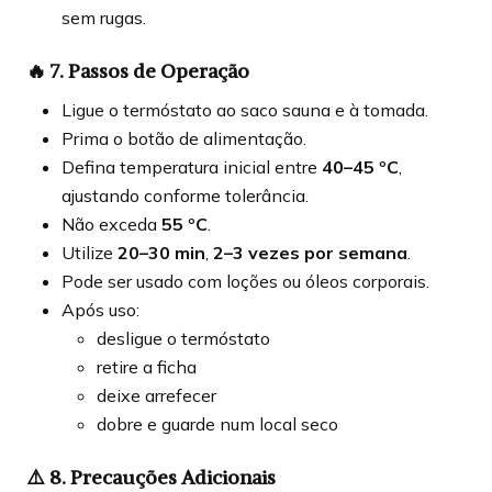
sem rugas.
🔥
7. Passos de Operação
Ligue o termóstato ao saco sauna e à tomada.
Prima o botão de alimentação.
Defina temperatura inicial entre
40–45 ºC
,
ajustando conforme tolerância.
Não exceda
55 ºC
.
Utilize
20–30 min
,
2–3 vezes por semana
.
Pode ser usado com loções ou óleos corporais.
Após uso:
desligue o termóstato
retire a ficha
deixe arrefecer
dobre e guarde num local seco
⚠️
8. Precauções Adicionais