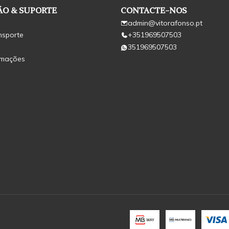
O & SUPORTE
CONTACTE-NOS
admin@vitorafonso.pt
nsporte
+351969507503
351969507503
amações