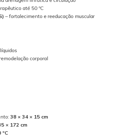
erapêutico até 50 ºC
S)
– fortalecimento e reeducação muscular
líquidos
remodelação corporal
nto:
38 × 34 × 15 cm
35 × 172 cm
0 ºC