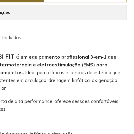
ações
 Incluídos
 FIT é
um equipamento profissional 3‑em‑1 que
termoterapia e eletroestimulação (EMS) para
completos.
Ideal para clínicas e centros de estética que
stentes em circulação, drenagem linfática, oxigenação
lar.
nta de alta performance, oferece sessões confortáveis,
es.
la drenagem linfática e circulação