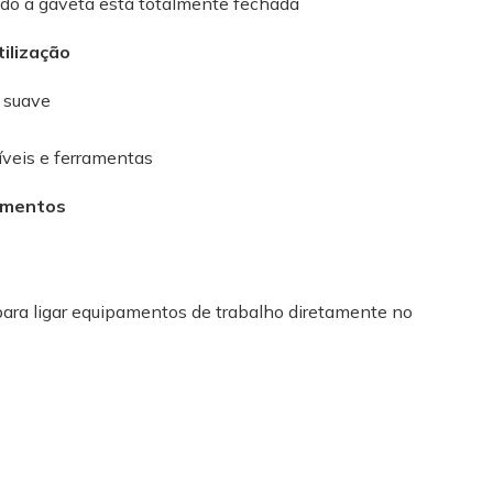
ando a gaveta está totalmente fechada
tilização
 suave
veis e ferramentas
amentos
para ligar equipamentos de trabalho diretamente no