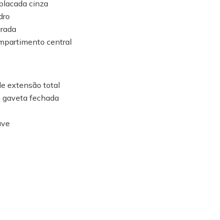
aplacada cinza
dro
grada
mpartimento central
de extensão total
 gaveta fechada
ave