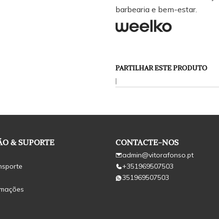
barbearia e bem-estar.
PARTILHAR ESTE PRODUTO
|
O & SUPORTE
CONTACTE-NOS
admin@vitorafonso.pt
nsporte
+351969507503
351969507503
amações