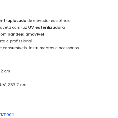
ontraplacada
de elevada resistência
 gaveta com
luz UV esterilizadora
 com
bandeja amovível
ta e profissional
e consumíveis, instrumentos e acessórios
82 cm
UV:
253,7 nm
.WKT001