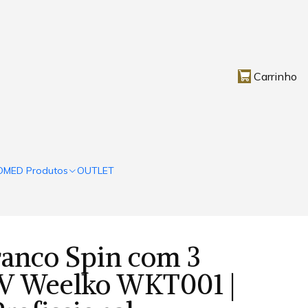
Carrinho
OMED Produtos
OUTLET
ranco Spin com 3
UV Weelko WKT001 |