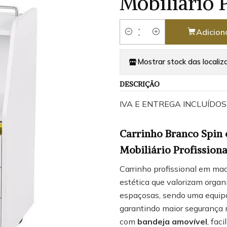
Mobiliário 
Adicion
Quantidade
Mostrar stock das localiz
DESCRIÇÃO
IVA E ENTREGA INCLUÍDOS
Carrinho Branco Spin
Mobiliário Profissiona
Carrinho profissional em mad
estética que valorizam organi
espaçosas, sendo uma equi
garantindo maior segurança 
com
bandeja amovível
, fac