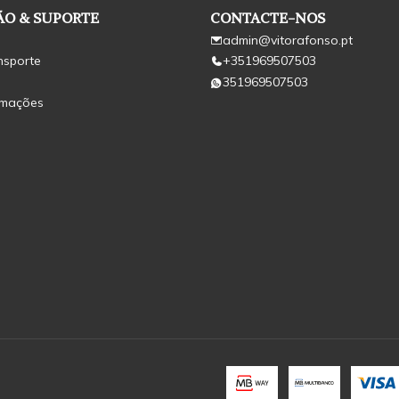
O & SUPORTE
CONTACTE-NOS
admin@vitorafonso.pt
nsporte
+351969507503
351969507503
amações