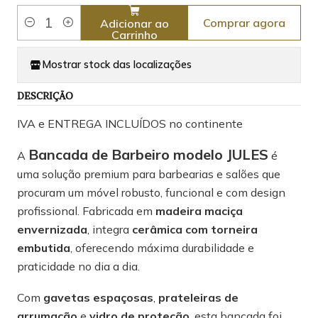
Comprar agora
Adicionar ao
Quantidade
Carrinho
Mostrar stock das localizações
DESCRIÇÃO
IVA e ENTREGA INCLUÍDOS no continente
Bancada de Barbeiro modelo JULES
A
é
uma solução premium para barbearias e salões que
procuram um móvel robusto, funcional e com design
profissional. Fabricada em
madeira maciça
envernizada
, integra
cerâmica com torneira
embutida
, oferecendo máxima durabilidade e
praticidade no dia a dia.
Com
gavetas espaçosas
,
prateleiras de
arrumação
e
vidro de proteção
, esta bancada foi