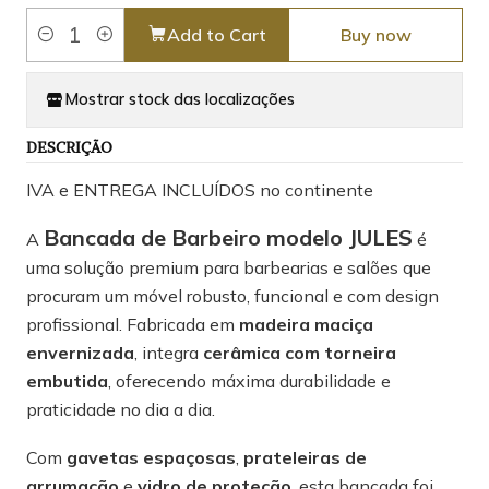
Add to Cart
Buy now
Quantity
Mostrar stock das localizações
DESCRIÇÃO
IVA e ENTREGA INCLUÍDOS no continente
Bancada de Barbeiro modelo JULES
A
é
uma solução premium para barbearias e salões que
procuram um móvel robusto, funcional e com design
profissional. Fabricada em
madeira maciça
envernizada
, integra
cerâmica com torneira
embutida
, oferecendo máxima durabilidade e
praticidade no dia a dia.
Com
gavetas espaçosas
,
prateleiras de
arrumação
e
vidro de proteção
, esta bancada foi