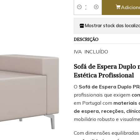
Adicion
Quantidade
Mostrar stock das localiz
DESCRIÇÃO
IVA INCLUÍDO
Sofá de Espera Duplo 
Estética Profissional
O
Sofá de Espera Duplo P
profissionais que exigem
con
em Portugal com
materiais 
de espera, receções, clíni
mobiliário robusto e visualm
Com dimensões equilibrada