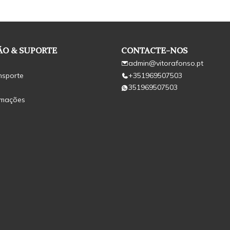
O & SUPORTE
CONTACTE-NOS
admin@vitorafonso.pt
nsporte
+351969507503
351969507503
amações