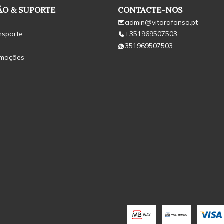
O & SUPORTE
CONTACTE-NOS
admin@vitorafonso.pt
nsporte
+351969507503
351969507503
amações