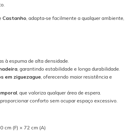
to.
e
Castanho
, adapta‑se facilmente a qualquer ambiente,
s à espuma de alta densidade.
madeira
, garantindo estabilidade e longa durabilidade.
s em ziguezague
, oferecendo maior resistência e
emporal
, que valoriza qualquer área de espera.
proporcionar conforto sem ocupar espaço excessivo.
0 cm (F) × 72 cm (A)