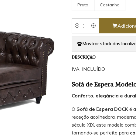
Preto
Castanho
Adicion
Quantidade
Mostrar stock das localiz
DESCRIÇÃO
IVA INCLUÍDO
Sofá de Espera Model
Conforto, elegância e dura
O
Sofá de Espera DOCK
é a
receção acolhedora, moderna
século XIX, este modelo com
tornando‑se perfeito para
ca