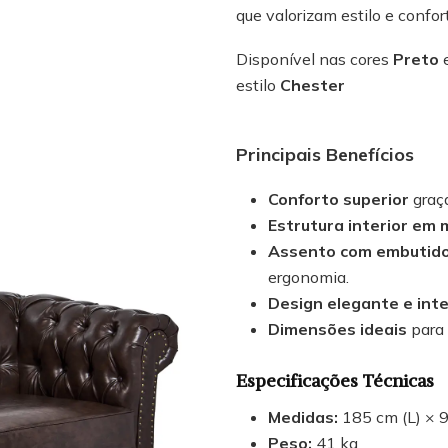
que valorizam estilo e confor
Disponível nas cores
Preto
estilo
Chester
Principais Benefícios
Conforto superior
graça
Estrutura interior em 
Assento com embutido
ergonomia.
Design elegante e int
Dimensões ideais
para 
Especificações Técnicas
Medidas:
185 cm (L) × 9
Peso:
41 kg