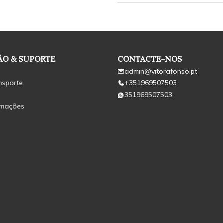
O & SUPORTE
CONTACTE-NOS
admin@vitorafonso.pt
nsporte
+351969507503
351969507503
amações