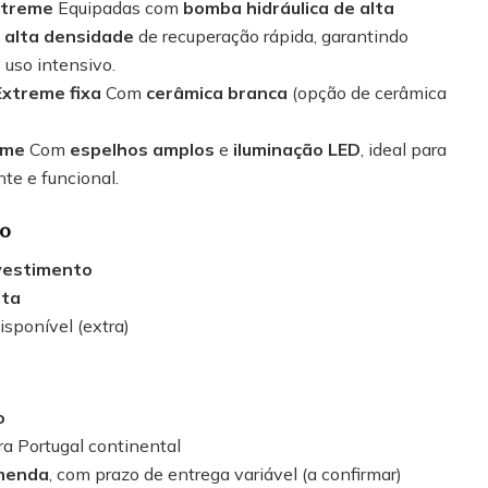
xtreme
Equipadas com
bomba hidráulica de alta
 alta densidade
de recuperação rápida, garantindo
 uso intensivo.
xtreme fixa
Com
cerâmica branca
(opção de cerâmica
eme
Com
espelhos amplos
e
iluminação LED
, ideal para
te e funcional.
ão
vestimento
eta
isponível (extra)
o
a Portugal continental
omenda
, com prazo de entrega variável (a confirmar)