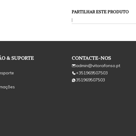
PARTILHAR ESTE PRODUTO
|
O & SUPORTE
CONTACTE-NOS
admin@vitorafonso.pt
nsporte
+351969507503
351969507503
amações