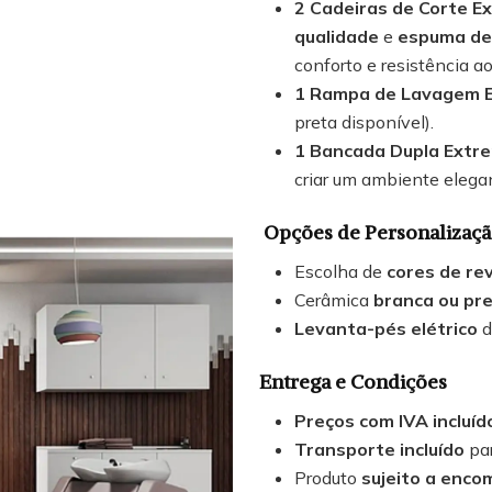
2 Cadeiras de Corte E
qualidade
e
espuma de
conforto e resistência ao
1 Rampa de Lavagem E
preta disponível).
1 Bancada Dupla Extr
criar um ambiente elegan
Opções de Personalizaç
Escolha de
cores de re
Cerâmica
branca ou pr
Levanta-pés elétrico
d
Entrega e Condições
Preços com IVA incluíd
Transporte incluído
par
Produto
sujeito a enc