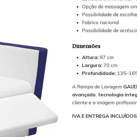
Opção de massagem sincr
Possibilidade de escolh
Fabrico nacional
Possibilidade de acrésc
Dimensões
Altura:
97 cm
Largura:
70 cm
Profundidade:
135–165
A Rampa de Lavagem
GAUDI
avançado
,
tecnologia inte
cliente e a imagem profissio
IVA E ENTREGA INCLUÍDO