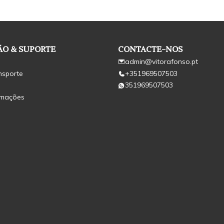
O & SUPORTE
CONTACTE-NOS
admin@vitorafonso.pt
nsporte
+351969507503
351969507503
amações