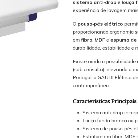
sistema anti‑drop
e
louça 
experiência de lavagem mais 
O
pousa‑pés elétrico
permit
proporcionando ergonomia su
em
fibra
,
MDF
e
espuma de 
durabilidade, estabilidade e 
Existe ainda a possibilidade
(sob consulta), elevando a e
Portugal, a GAUDI Elétrica de
contemporânea.
Características Principais
Sistema anti‑drop incor
Louça funda branca ou pr
Sistema de pousa‑pés el
Estrutura em fibra, MDF