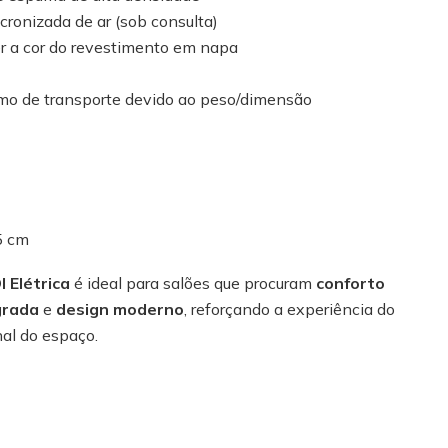
onizada de ar (sob consulta)
er a cor do revestimento em napa
imo de transporte devido ao peso/dimensão
 cm
 Elétrica
é ideal para salões que procuram
conforto
grada
e
design moderno
, reforçando a experiência do
nal do espaço.
S