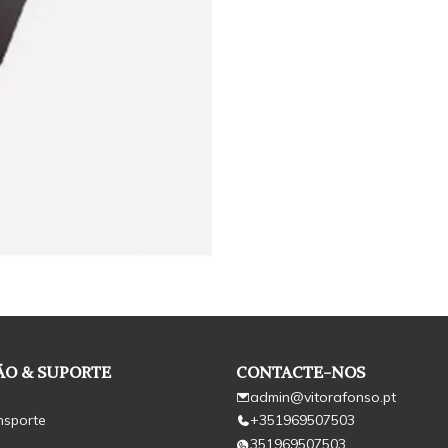
O & SUPORTE
CONTACTE-NOS
admin@vitorafonso.pt
nsporte
+351969507503
351969507503