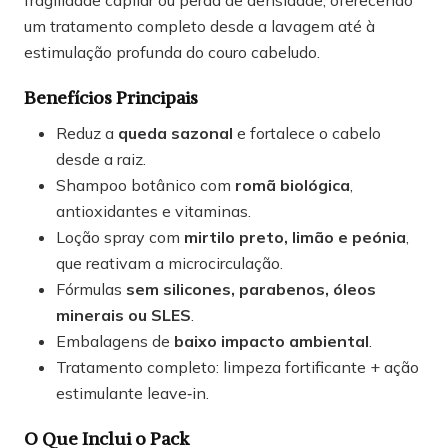
fragilidade capilar ou perda de densidade, oferecendo
um tratamento completo desde a lavagem até à
estimulação profunda do couro cabeludo.
Benefícios Principais
Reduz a
queda sazonal
e fortalece o cabelo
desde a raiz.
Shampoo botânico com
romã biológica
,
antioxidantes e vitaminas.
Loção spray com
mirtilo preto, limão e peónia
,
que reativam a microcirculação.
Fórmulas
sem silicones, parabenos, óleos
minerais ou SLES
.
Embalagens de
baixo impacto ambiental
.
Tratamento completo: limpeza fortificante + ação
estimulante leave‑in.
O Que Inclui o Pack