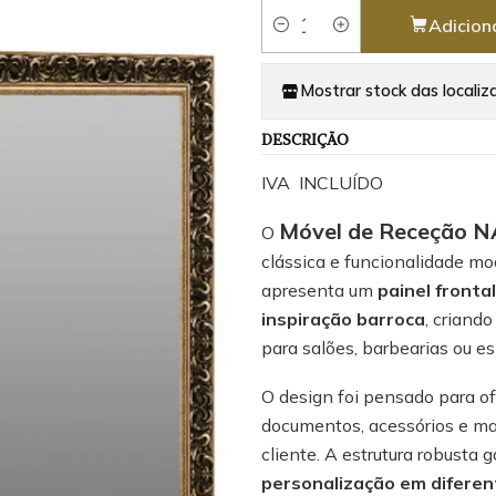
Adicion
Quantidade
Mostrar stock das localiz
DESCRIÇÃO
IVA INCLUÍDO
Móvel de Receção 
O
clássica e funcionalidade m
apresenta um
painel fronta
inspiração barroca
, criand
para salões, barbearias ou e
O design foi pensado para o
documentos, acessórios e mat
cliente. A estrutura robusta 
personalização em diferen