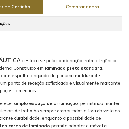
ar ao Carrinho
Comprar agora
ações
NÁUTICA
destaca‑se pela combinação entre elegância
oderna. Construído em
laminado preto standard
,
l com espelho
enquadrado por uma
moldura de
o um ponto de receção sofisticado e visualmente marcante
spaços comerciais.
ferecer
amplo espaço de arrumação
, permitindo manter
eriais de trabalho sempre organizados e fora da vista do
garante durabilidade, enquanto a possibilidade de
tes cores de laminado
permite adaptar o móvel à