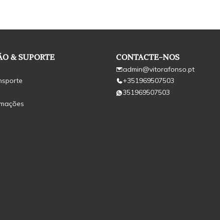
O & SUPORTE
CONTACTE-NOS
admin@vitorafonso.pt
nsporte
+351969507503
351969507503
amações