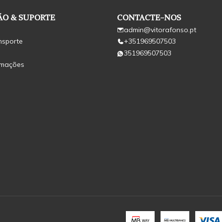
O & SUPORTE
CONTACTE-NOS
admin@vitorafonso.pt
nsporte
+351969507503
351969507503
amações