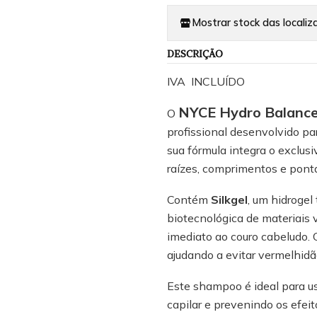
Mostrar stock das localiz
DESCRIÇÃO
IVA INCLUÍDO
NYCE Hydro Balanc
O
profissional desenvolvido p
sua fórmula integra o exclus
raízes, comprimentos e ponta
Contém
Silkgel
, um hidroge
biotecnológica de materiais 
imediato ao couro cabeludo.
ajudando a evitar vermelhidã
Este shampoo é ideal para uso
capilar e prevenindo os efeit