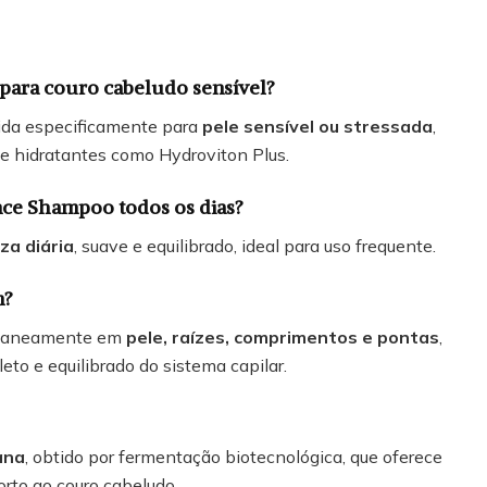
para couro cabeludo sensível?
vida especificamente para
pele sensível ou stressada
,
e hidratantes como Hydroviton Plus.
nce Shampoo todos os dias?
za diária
, suave e equilibrado, ideal para uso frequente.
m?
ultaneamente em
pele, raízes, comprimentos e pontas
,
to e equilibrado do sistema capilar.
ana
, obtido por fermentação biotecnológica, que oferece
orto ao couro cabeludo.