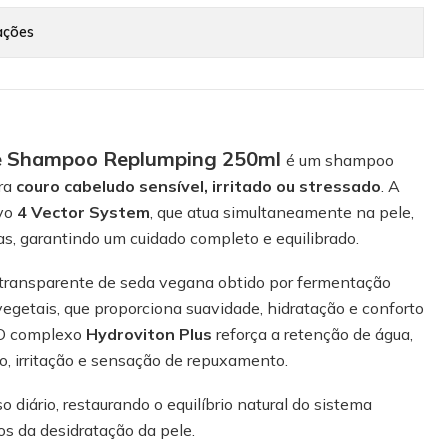
ações
e Shampoo Replumping 250ml
é um shampoo
ara
couro cabeludo sensível, irritado ou stressado
. A
ivo
4 Vector System
, que atua simultaneamente na pele,
s, garantindo um cuidado completo e equilibrado.
l transparente de seda vegana obtido por fermentação
vegetais, que proporciona suavidade, hidratação e conforto
 O complexo
Hydroviton Plus
reforça a retenção de água,
o, irritação e sensação de repuxamento.
 diário, restaurando o equilíbrio natural do sistema
os da desidratação da pele.