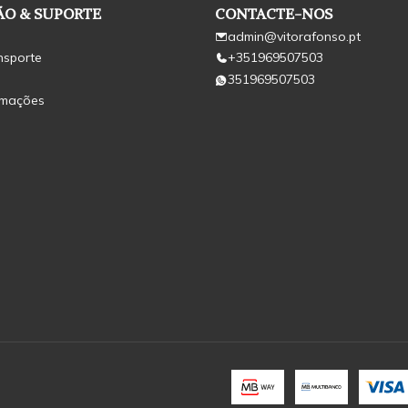
O & SUPORTE
CONTACTE-NOS
admin@vitorafonso.pt
nsporte
+351969507503
351969507503
amações