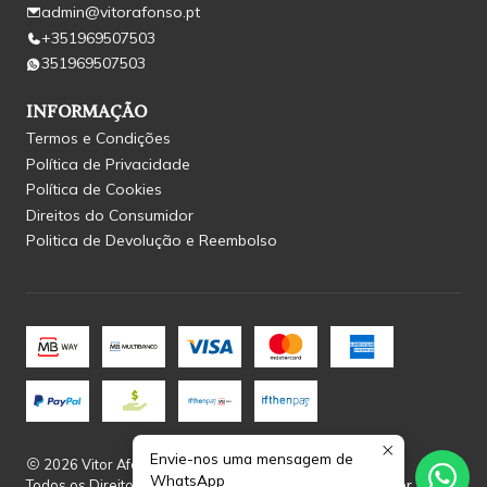
admin@vitorafonso.pt
+351969507503
351969507503
INFORMAÇÃO
Termos e Condições
Política de Privacidade
Política de Cookies
Direitos do Consumidor
Politica de Devolução e Reembolso
Envie-nos uma mensagem de
2026 Vitor Afonso.
WhatsApp
Todos os Direitos Reservados.
Com tecnologia Jumpseller
.