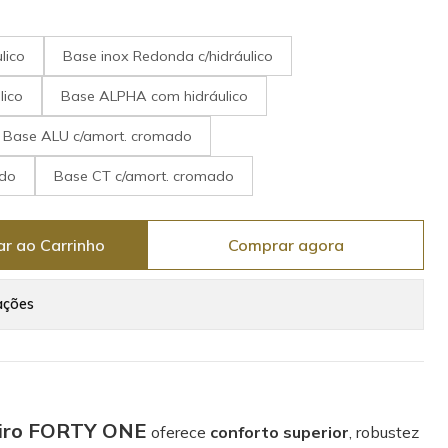
lico
Base inox Redonda c/hidráulico
lico
Base ALPHA com hidráulico
Base ALU c/amort. cromado
ado
Base CT c/amort. cromado
ar ao Carrinho
Comprar agora
ações
reiro FORTY ONE
oferece
conforto superior
, robustez