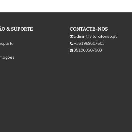
O & SUPORTE
CONTACTE-NOS
admin@vitorafonso.pt
nsporte
+351969507503
351969507503
amações