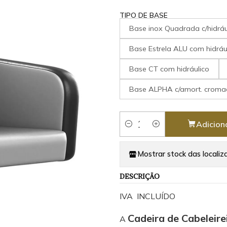
TIPO DE BASE
Base inox Quadrada c/hidráu
Base Estrela ALU com hidráu
Base CT com hidráulico
Base ALPHA c/amort. crom
Adicion
Quantidade
Mostrar stock das localiz
DESCRIÇÃO
IVA INCLUÍDO
Cadeira de Cabelei
A