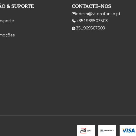
O & SUPORTE
CONTACTE-NOS
admin@vitorafonso.pt
nsporte
+351969507503
351969507503
amações