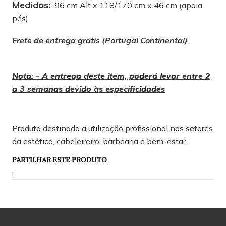
Medidas:
96 cm Alt x 118/170 cm x 46 cm (apoia
pés)
Frete de entrega grátis (Portugal Continental)
Nota: - A entrega deste item, poderá levar entre 2
a 3 semanas devido às especificidades
Produto destinado a utilização profissional nos setores
da estética, cabeleireiro, barbearia e bem-estar.
PARTILHAR ESTE PRODUTO
|