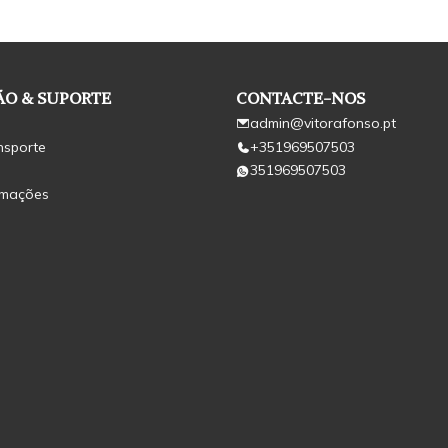
O & SUPORTE
CONTACTE-NOS
admin@vitorafonso.pt
nsporte
+351969507503
351969507503
amações