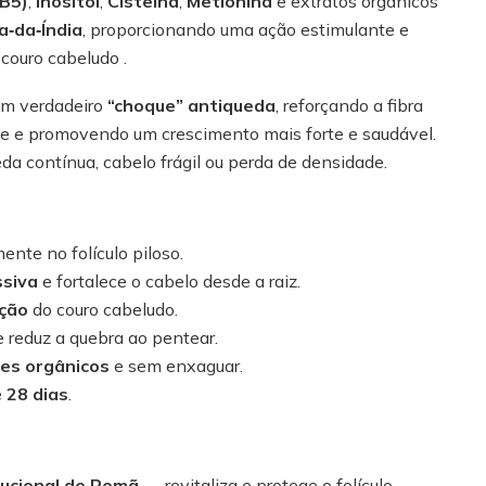
 B5)
,
Inositol
,
Cisteína
,
Metionina
e extratos orgânicos
‑da‑Índia
, proporcionando uma ação estimulante e
 couro cabeludo .
um verdadeiro
“choque” antiqueda
, reforçando a fibra
dade e promovendo um crescimento mais forte e saudável.
da contínua, cabelo frágil ou perda de densidade.
ente no folículo piloso.
ssiva
e fortalece o cabelo desde a raiz.
ação
do couro cabeludo.
 reduz a quebra ao pentear.
tes orgânicos
e sem enxaguar.
e
28 dias
.
ucional de Romã
— revitaliza e protege o folículo.