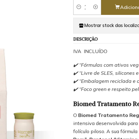
Adicion
Quantidade
Mostrar stock das localiz
DESCRIÇÃO
IVA INCLUÍDO
✔️ “Fórmulas com ativos vege
✔️ “Livre de SLES, silicones e
✔️ “Embalagem reciclada e d
✔️ “Foco green e respeito p
Biomed Tratamento Re
O
Biomed Tratamento Reg
intensiva desenvolvida par
folículo piloso. A sua fórmu