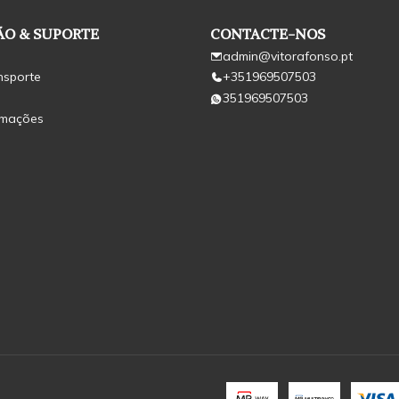
O & SUPORTE
CONTACTE-NOS
admin@vitorafonso.pt
nsporte
+351969507503
351969507503
amações