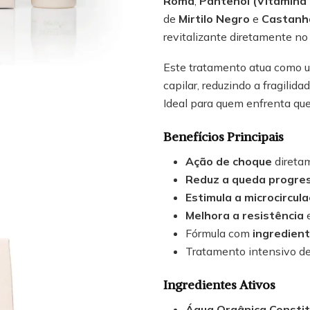
Romã
,
Pantenol (Vitamina
de
Mirtilo Negro
e
Castanha
revitalizante diretamente no
Este tratamento atua como 
capilar, reduzindo a fragili
Ideal para quem enfrenta que
Benefícios Principais
Ação de choque
diretam
Reduz a queda progre
Estimula a microcircul
Melhora a resistência
e
Fórmula com
ingredien
Tratamento intensivo d
Ingredientes Ativos
Água Orgânica Constit